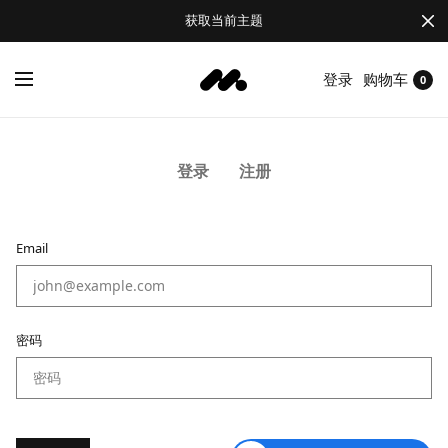
获取当前主题
登录
购物车
0
登录
注册
Email
Em
密码
密
确